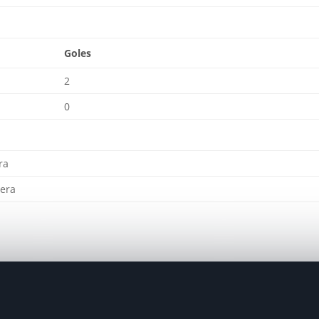
Goles
2
0
ra
tera