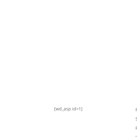
TABLA DE POSICIONES
FIXTURE
#AguanteFemenino
[wd_asp id=1]