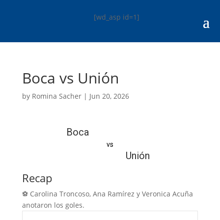
[wd_asp id=1]
Boca vs Unión
by
Romina Sacher
|
Jun 20, 2026
Boca
vs
Unión
Recap
⚽️ Carolina Troncoso, Ana Ramírez y Veronica Acuña
anotaron los goles.