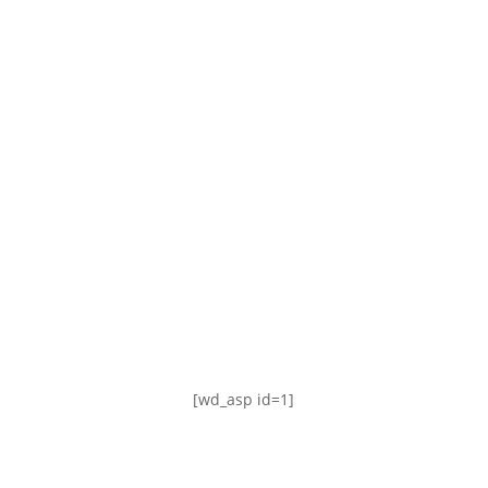
TABLA DE POSICIONES
FIXTURE
#AguanteFemenino
[wd_asp id=1]