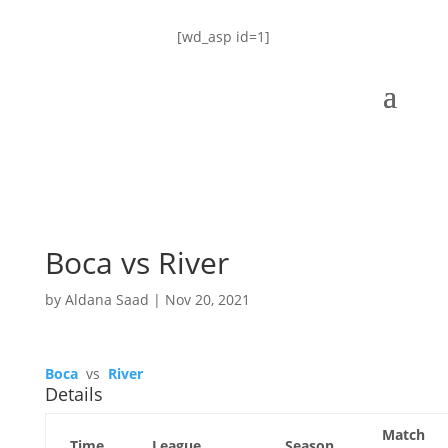
[wd_asp id=1]
Boca vs River
by
Aldana Saad
|
Nov 20, 2021
Boca
vs
River
Details
Match
Time
League
Season