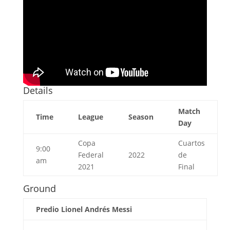
Details
Match
Time
League
Season
Day
Copa
Cuartos
9:00
Federal
2022
de
am
2021
Final
Ground
Predio Lionel Andrés Messi