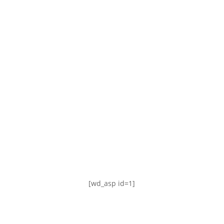
TABLA DE POSICIONES
FIXTURE
#AguanteFemenino
[wd_asp id=1]