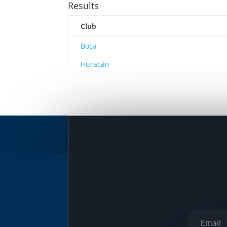
Results
Club
Boca
Huracán