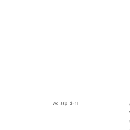
TABLA DE POSICIONES
FIXTURE
#AguanteFemenino
[wd_asp id=1]