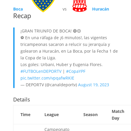
Boca
vs
Huracán
Recap
¡GRAN TRIUNFO DE BOCA! 🔵🟡
⚽️ En una ráfaga de ¡6 minutos!, las vigentes
tricampeonas sacaron a relucir su jerarquía y
golearon a Huracán, en La Boca, por la Fecha 1 de
la Copa de la Liga.
Los goles: Urbani, Huber y Eugenia Flores.
#FUTBOLenDEPORTV
|
#CopaYPF
pic.twitter.com/vpqafwRKIE
— DEPORTV (@canaldeportv)
August 19, 2023
Details
Match
Time
League
Season
Day
Campeonato