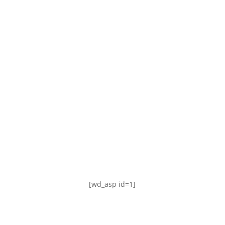
TABLA DE POSICIONES
FIXTURE
#AguanteFemenino
[wd_asp id=1]