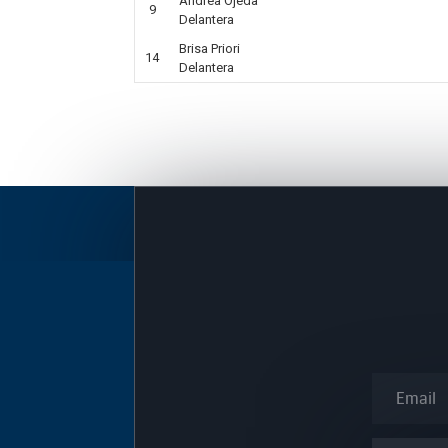
Andrea Ojeda
9
Delantera
Brisa Priori
14
Delantera