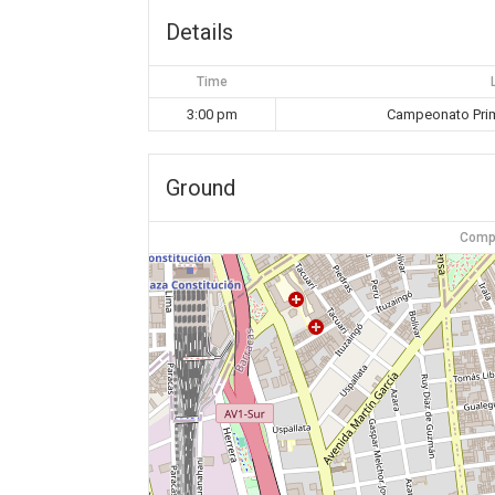
Details
Time
3:00 pm
Campeonato Prim
Ground
Compl