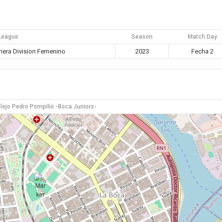
League
Season
Match Day
era Division Femenino
2023
Fecha 2
ejo Pedro Pompilio -Boca Juniors-