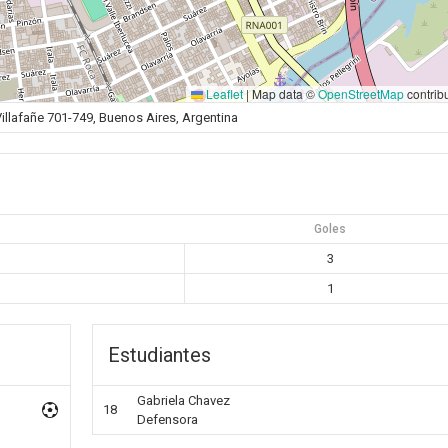
Leaflet
|
Map data ©
OpenStreetMap
contrib
llafañe 701-749, Buenos Aires, Argentina
Goles
3
1
Estudiantes
Gabriela Chavez
18
Defensora