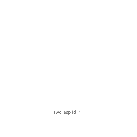
TABLA DE POSICIONES
FIXTURE
#AguanteFemenino
[wd_asp id=1]