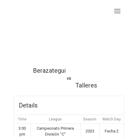
Berazategui
vs
Talleres
Details
Time
League
Season
Match Day
3:00
Campeonato Primera
2023
Fecha 2
pm
División "C"