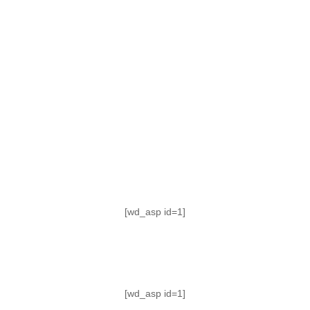
TABLA DE POSICIONES
FIXTURE
#AguanteFemenino
[wd_asp id=1]
[wd_asp id=1]