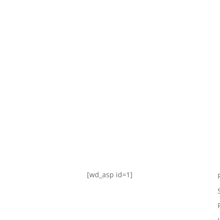
TABLA DE POSICIONES
FIXTURE
#AguanteFemenino
[wd_asp id=1]