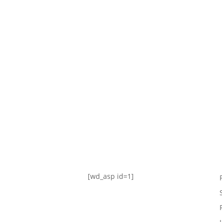
TABLA DE POSICIONES
FIXTURE
#AguanteFemenino
[wd_asp id=1]