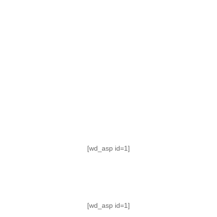
TABLA DE POSICIONES
FIXTURE
#AguanteFemenino
[wd_asp id=1]
[wd_asp id=1]