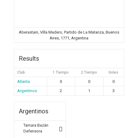
Aberastain, Villa Madero, Partido de La Matanza, Buenos
Aires, 1771, Argentina
Results
Club
1 Tiempo
2 Tiempo
Goles
Atlanta
0
0
0
Argentinos
2
1
3
Argentinos
Tamara Bazán
Defensora