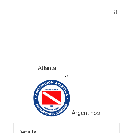
Atlanta
vs
Argentinos
Details