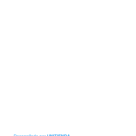
Suscribite