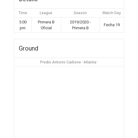
Time
League
Season
Match Day
5:00
Primera B
2019/2020 -
Fecha 19
pm
Oficial
Primera B
Ground
Predio Antonio Carbone -Atlanta-