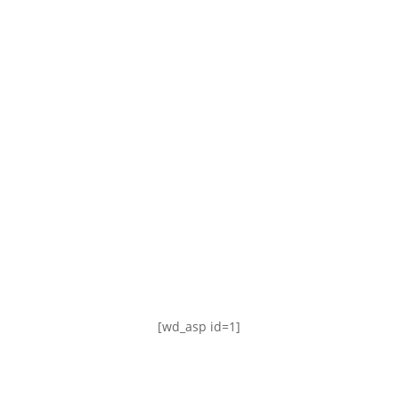
TABLA DE POSICIONES
FIXTURE
#AguanteFemenino
[wd_asp id=1]