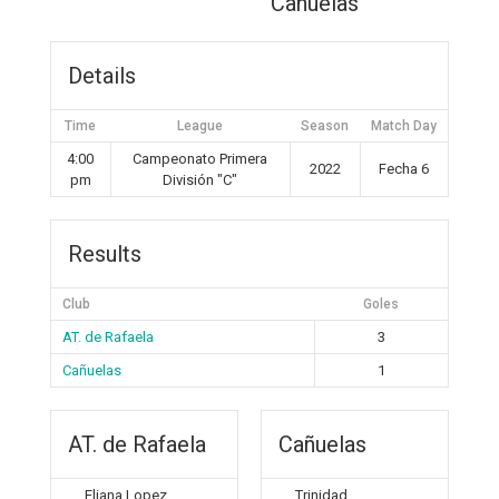
Cañuelas
Details
Time
League
Season
Match Day
4:00
Campeonato Primera
2022
Fecha 6
pm
División "C"
Results
Club
Goles
AT. de Rafaela
3
Cañuelas
1
AT. de Rafaela
Cañuelas
Eliana Lopez
Trinidad