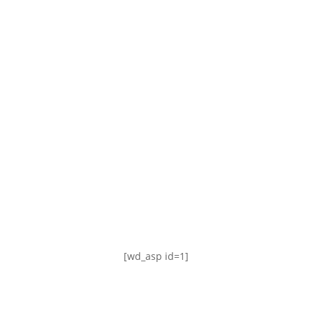
TABLA DE POSICIONES
FIXTURE
#AguanteFemenino
[wd_asp id=1]