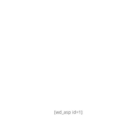
TABLA DE POSICIONES
FIXTURE
#AguanteFemenino
[wd_asp id=1]