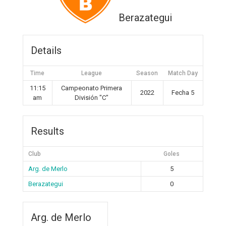
Berazategui
Details
Time
League
Season
Match Day
11:15
Campeonato Primera
2022
Fecha 5
am
División "C"
Results
Club
Goles
Arg. de Merlo
5
Berazategui
0
Arg. de Merlo