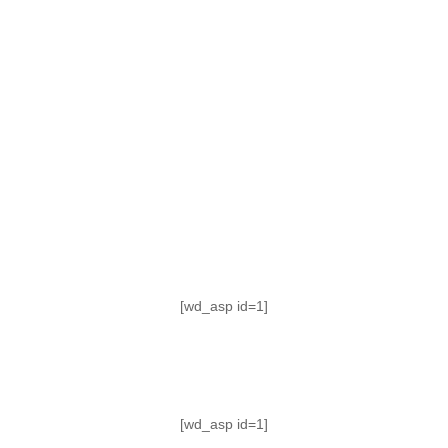
TABLA DE POSICIONES
FIXTURE
#AguanteFemenino
[wd_asp id=1]
[wd_asp id=1]