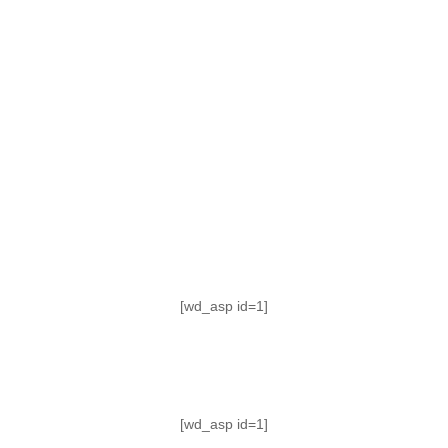
TABLA DE POSICIONES
FIXTURE
#AguanteFemenino
[wd_asp id=1]
[wd_asp id=1]