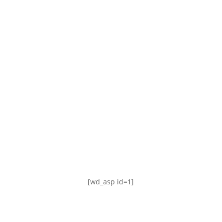
TABLA DE POSICIONES
FIXTURE
#AguanteFemenino
[wd_asp id=1]