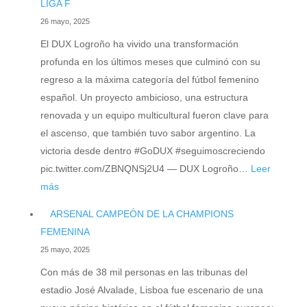
LIGA F
NUEVA
26 mayo, 2025
JUGADORA
El DUX Logroño ha vivido una transformación
DEL
profunda en los últimos meses que culminó con su
INTER
regreso a la máxima categoría del fútbol femenino
WOMEN
español. Un proyecto ambicioso, una estructura
renovada y un equipo multicultural fueron clave para
el ascenso, que también tuvo sabor argentino. La
victoria desde dentro #GoDUX #seguimoscreciendo
pic.twitter.com/ZBNQNSj2U4 — DUX Logroño…
Leer
:
más
EL
ARSENAL CAMPEÓN DE LA CHAMPIONS
DUX
FEMENINA
CON
25 mayo, 2025
ADN
Con más de 38 mil personas en las tribunas del
ARGENTINO
estadio José Alvalade, Lisboa fue escenario de una
ASCENDIÓ