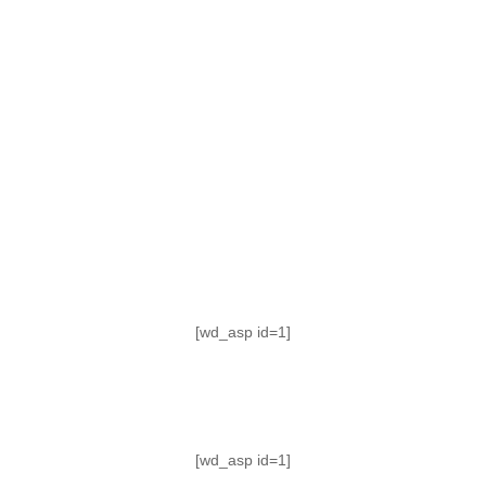
TABLA DE POSICIONES
FIXTURE
#AguanteFemenino
[wd_asp id=1]
[wd_asp id=1]