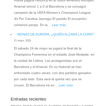
nueva página histórica en el fútbol femenino europeo:
A
Arsenal venció 1 a 0 al Barcelona y se consagró
LA
campeón de la UEFA Women’s Champions League.
LIGA
✍️ Por Carolina Jauregui El partido El encuentro
F
:
comenzó parejo. En la…
Leer más
ARSENAL
REINAS DE EUROPA, ¿QUIÉN ALZARÁ LA COPA?
CAMPEÓN
21 mayo, 2025
DE
El sábado 24 de mayo se jugará la final de la
LA
Champions Femenina en el estadio José Alvalade, en
CHAMPIONS
la ciudad de Lisboa. Las protagonistas son el
FEMENINA
Barcelona y el Arsenal. En su historial se han
enfrentado cuatro veces, con dos partidos ganados
por cada lado. Esta será la quinta vez que se
:
crucen. El Barcelona irá en…
Leer más
REINAS
DE
Entradas recientes
EUROPA,