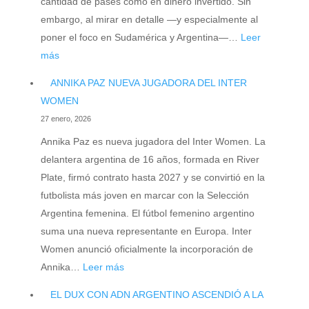
cantidad de pases como en dinero invertido. Sin
embargo, al mirar en detalle —y especialmente al
poner el foco en Sudamérica y Argentina—…
Leer
:
más
MAS
ANNIKA PAZ NUEVA JUGADORA DEL INTER
PASES
WOMEN
PERO
27 enero, 2026
MENOS
Annika Paz es nueva jugadora del Inter Women. La
NEGOCIO
delantera argentina de 16 años, formada en River
EN
Plate, firmó contrato hasta 2027 y se convirtió en la
EL
futbolista más joven en marcar con la Selección
REPORTE
Argentina femenina. El fútbol femenino argentino
DE
suma una nueva representante en Europa. Inter
TRANFERENCIAS
Women anunció oficialmente la incorporación de
DE
:
Annika…
Leer más
FIFA
ANNIKA
EL DUX CON ADN ARGENTINO ASCENDIÓ A LA
PAZ