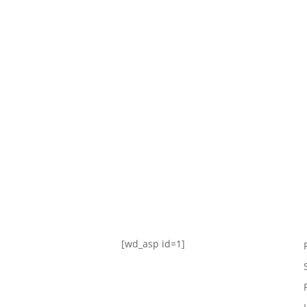
TABLA DE POSICIONES
FIXTURE
#AguanteFemenino
[wd_asp id=1]