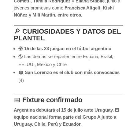
Cometti
,
Yamila Rodríguez
y
Eliana Stábile
, junto a
jóvenes promesas como
Francisca Altgelt
,
Kishi
Núñez y
Mili Martín, entre otros.
🔎
CURIOSIDADES Y DATOS DEL
PLANTEL
🌍
15 de las 23 juegan en el fútbol argentino
🌎 Las demás se reparten entre España, Brasil,
EE. UU., México y Chile
🏟️
San Lorenzo es el club con más convocadas
(4)
📅
Fixture confirmado
Argentina debutará el 15 de julio ante Uruguay. El
equipo nacional forma parte del Grupo A junto a
Uruguay, Chile, Perú y Ecuador.