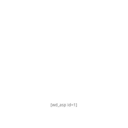
TABLA DE POSICIONES
FIXTURE
#AguanteFemenino
[wd_asp id=1]