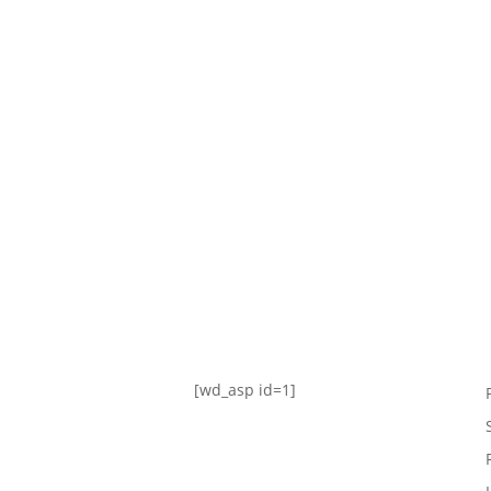
TABLA DE POSICIONES
FIXTURE
#AguanteFemenino
[wd_asp id=1]