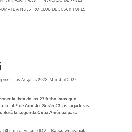
INTERNACIONALES
MERCADO DE PASES
SUMATE A NUESTRO CLUB DE SUSCRITORES
5
mpicos
,
Los Angeles 2028
,
Mundial 2027
,
er la lista de las 23 futbolistas que
julio al 2 de Agosto. Serán 23 las jugadoras
so. Será la segunda Copa América para
las 18hs en el Estadio IDV – Banco Guayaquil.