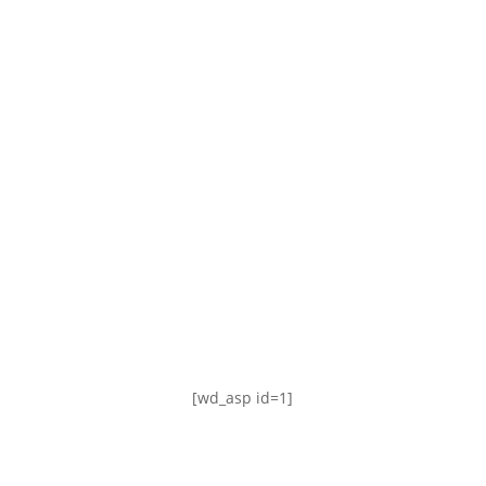
TABLA DE POSICIONES
FIXTURE
#AguanteFemenino
[wd_asp id=1]