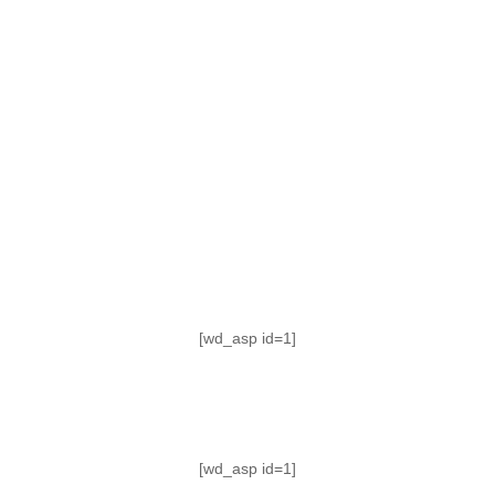
TABLA DE POSICIONES
FIXTURE
#AguanteFemenino
[wd_asp id=1]
[wd_asp id=1]