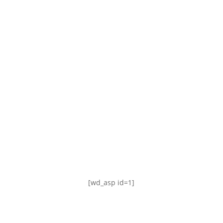
TABLA DE POSICIONES
FIXTURE
#AguanteFemenino
[wd_asp id=1]