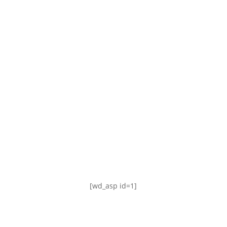
TABLA DE POSICIONES
FIXTURE
#AguanteFemenino
[wd_asp id=1]