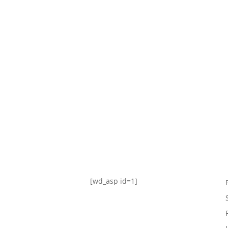
TABLA DE POSICIONES
FIXTURE
#AguanteFemenino
[wd_asp id=1]