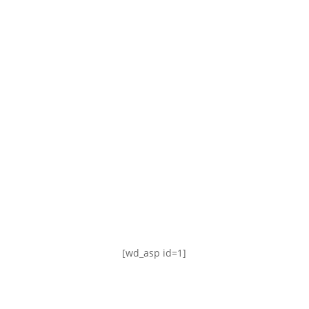
TABLA DE POSICIONES
FIXTURE
#AguanteFemenino
[wd_asp id=1]