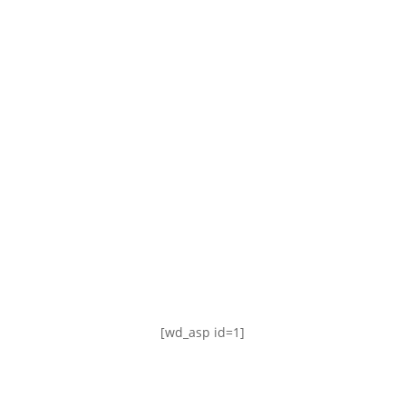
TABLA DE POSICIONES
FIXTURE
#AguanteFemenino
[wd_asp id=1]