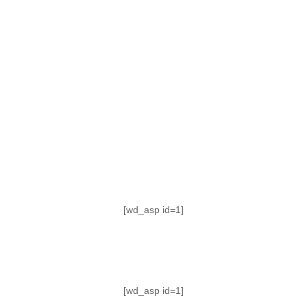
TABLA DE POSICIONES
FIXTURE
#AguanteFemenino
[wd_asp id=1]
[wd_asp id=1]