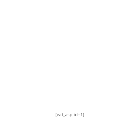
TABLA DE POSICIONES
FIXTURE
#AguanteFemenino
[wd_asp id=1]