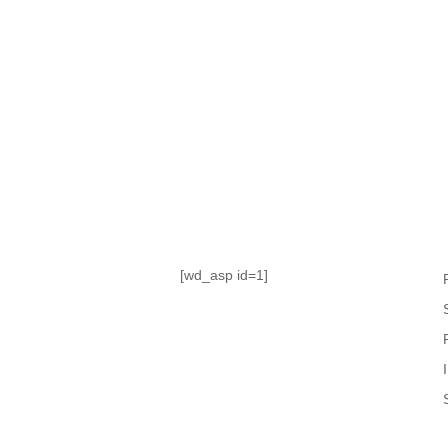
TABLA DE POSICIONES
FIXTURE
#AguanteFemenino
[wd_asp id=1]