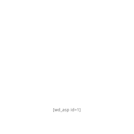
TABLA DE POSICIONES
FIXTURE
#AguanteFemenino
[wd_asp id=1]