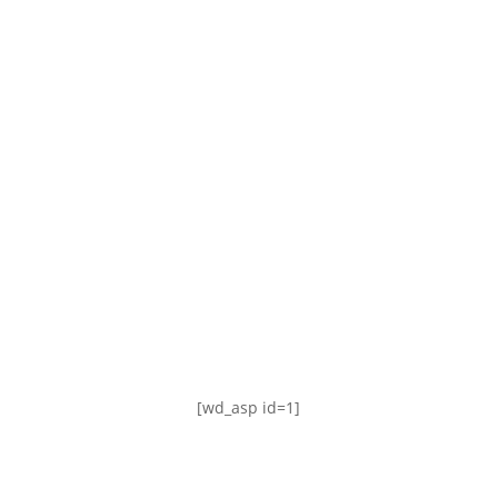
TABLA DE POSICIONES
FIXTURE
#AguanteFemenino
[wd_asp id=1]