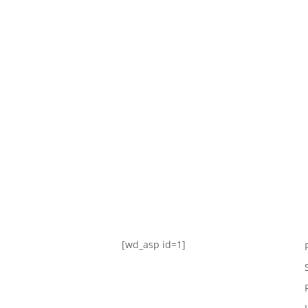
TABLA DE POSICIONES
FIXTURE
#AguanteFemenino
[wd_asp id=1]