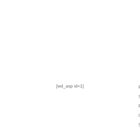
TABLA DE POSICIONES
FIXTURE
#AguanteFemenino
[wd_asp id=1]