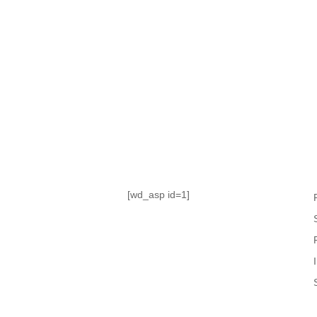
TABLA DE POSICIONES
FIXTURE
#AguanteFemenino
[wd_asp id=1]