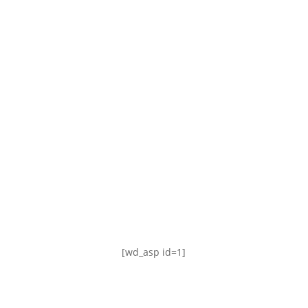
TABLA DE POSICIONES
FIXTURE
#AguanteFemenino
[wd_asp id=1]