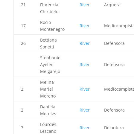
21
Florencia
River
Arquera
Chiribelo
Rocío
17
River
Mediocampist
Montenegro
Bettiana
26
River
Defensora
Sonetti
Stephanie
Ayelén
River
Defensora
Melgarejo
Melina
2
Mariel
River
Mediocampist
Moreno
Daniela
2
River
Defensora
Mereles
Lourdes
7
River
Delantera
Lezcano