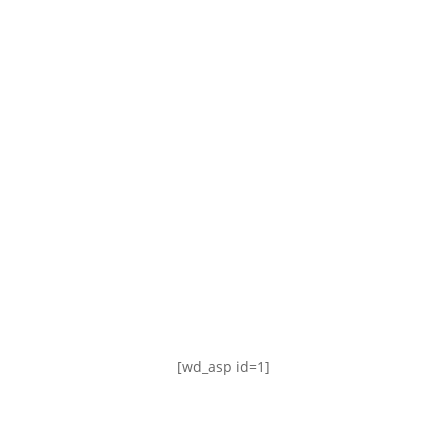
TABLA DE POSICIONES
FIXTURE
#AguanteFemenino
[wd_asp id=1]