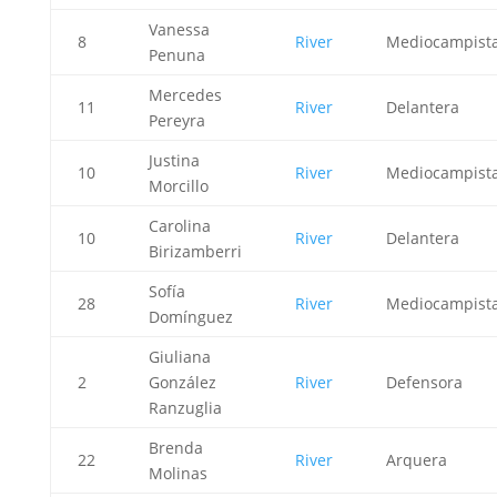
Vanessa
8
River
Mediocampist
Penuna
Mercedes
11
River
Delantera
Pereyra
Justina
10
River
Mediocampist
Morcillo
Carolina
10
River
Delantera
Birizamberri
Sofía
28
River
Mediocampist
Domínguez
Giuliana
2
González
River
Defensora
Ranzuglia
Brenda
22
River
Arquera
Molinas