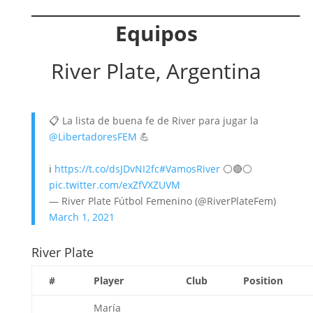
________________________________
Equipos
River Plate, Argentina
📋 La lista de buena fe de River para jugar la
@LibertadoresFEM
💪
ℹ️
https://t.co/dsJDvNI2fc
#VamosRiver
⚪️🔴⚪️
pic.twitter.com/exZfVXZUVM
— River Plate Fútbol Femenino (@RiverPlateFem)
March 1, 2021
River Plate
#
Player
Club
Position
María