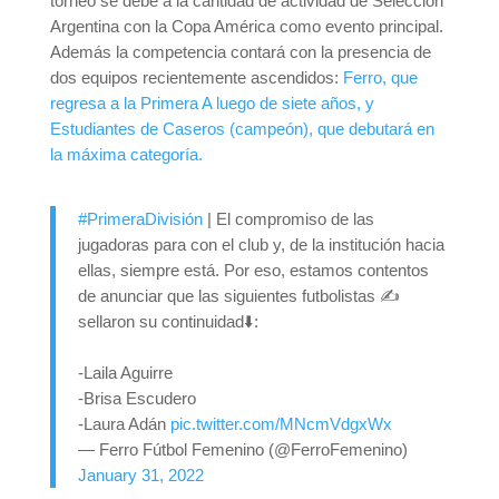
torneo se debe a la cantidad de actividad de Selección
Argentina con la Copa América como evento principal.
Además la competencia contará con la presencia de
dos equipos recientemente ascendidos:
Ferro, que
regresa a la Primera A luego de siete años, y
Estudiantes de Caseros (campeón), que debutará en
la máxima categoría.
#PrimeraDivisión
| El compromiso de las
jugadoras para con el club y, de la institución hacia
ellas, siempre está. Por eso, estamos contentos
de anunciar que las siguientes futbolistas ✍
sellaron su continuidad⬇️:
-Laila Aguirre
-Brisa Escudero
-Laura Adán
pic.twitter.com/MNcmVdgxWx
— Ferro Fútbol Femenino (@FerroFemenino)
January 31, 2022