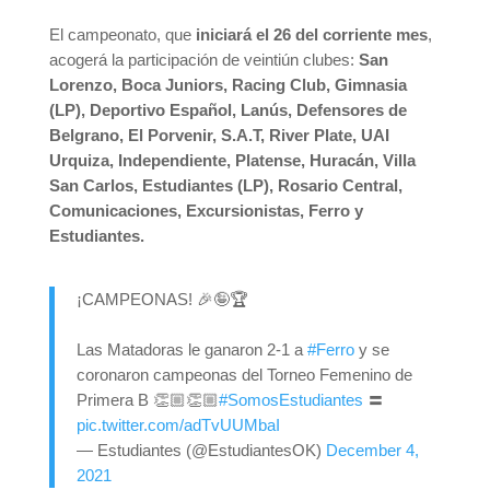
El campeonato, que
iniciará el 26 del corriente mes
,
acogerá la participación de veintiún clubes:
San
Lorenzo, Boca Juniors, Racing Club, Gimnasia
(LP), Deportivo Español, Lanús, Defensores de
Belgrano, El Porvenir, S.A.T, River Plate, UAI
Urquiza, Independiente, Platense, Huracán, Villa
San Carlos, Estudiantes (LP), Rosario Central,
Comunicaciones, Excursionistas, Ferro y
Estudiantes.
¡CAMPEONAS! 🎉🤪🏆
Las Matadoras le ganaron 2-1 a
#Ferro
y se
coronaron campeonas del Torneo Femenino de
Primera B 👏🏼👏🏼
#SomosEstudiantes
〓
pic.twitter.com/adTvUUMbaI
— Estudiantes (@EstudiantesOK)
December 4,
2021