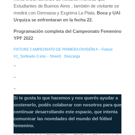
Estudiantes de Buenos Aires , también de visitante se
medirá con Gimnasia y Esgrima La Plata.
Boca y UAI
Urquiza se enfrentaran en la fecha 22.
Programación completa del Campeonato Femenino
YPF 2022
FIXTURE CAMPEONATO DE PRIMERA DIVISIÓN A – Fixture
V1_Sorteado-3.xlsx – Sheet1
Descarga
_
_
_
Si te gusta lo que hacemos y nos querés ayudar a
sostenerlo, podés colaborar con nosotros para que
continuar desarrollando este espacio, que intenta
comunicar las novedades del mundo del fútbol
femenino.