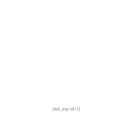
TABLA DE POSICIONES
FIXTURE
#AguanteFemenino
[wd_asp id=1]