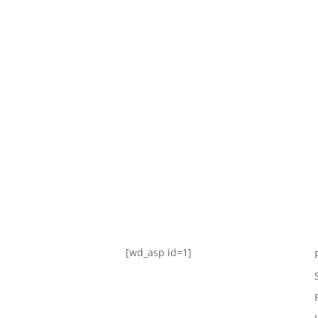
TABLA DE POSICIONES
FIXTURE
#AguanteFemenino
[wd_asp id=1]