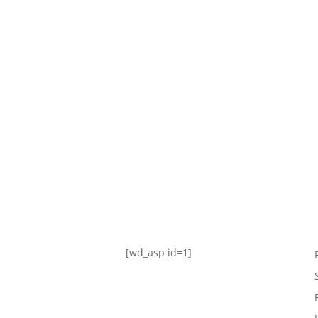
TABLA DE POSICIONES
FIXTURE
#AguanteFemenino
[wd_asp id=1]