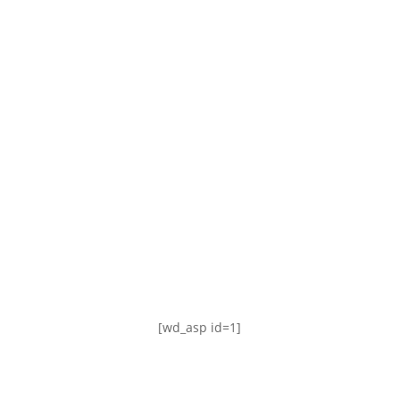
TABLA DE POSICIONES
FIXTURE
#AguanteFemenino
[wd_asp id=1]