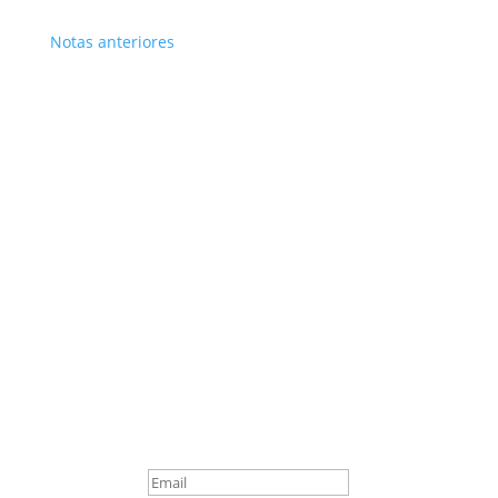
Notas anteriores
Suscribite
¡Muchas gracias por
suscrirte!