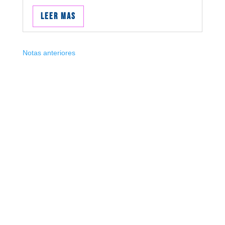
Leer mas
Notas anteriores
Suscribite
¡Muchas gracias por suscrirte!