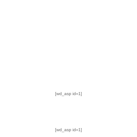
TABLA DE POSICIONES
FIXTURE
#AguanteFemenino
[wd_asp id=1]
[wd_asp id=1]