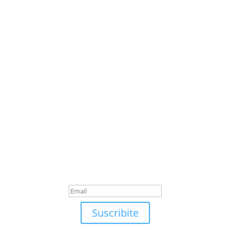
Suscribite
¡Muchas gracias por suscrirte!
Suscribite