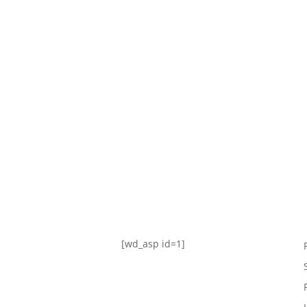
TABLA DE POSICIONES
FIXTURE
#AguanteFemenino
[wd_asp id=1]