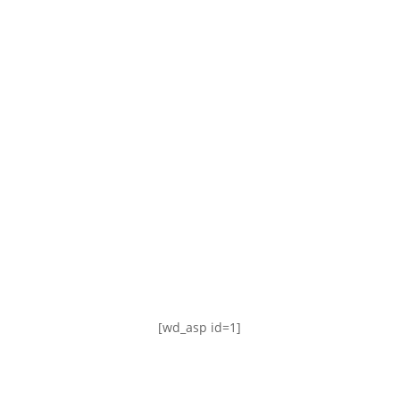
TABLA DE POSICIONES
FIXTURE
#AguanteFemenino
[wd_asp id=1]