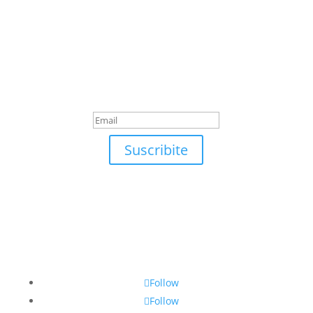
Suscribite
¡Muchas gracias por
suscrirte!
Suscribite
Follow
Follow