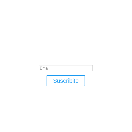
Suscribite
¡Muchas gracias por suscrirte!
Suscribite