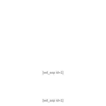
TABLA DE POSICIONES
FIXTURE
#AguanteFemenino
[wd_asp id=1]
[wd_asp id=1]