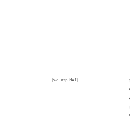
TABLA DE POSICIONES
FIXTURE
#AguanteFemenino
[wd_asp id=1]