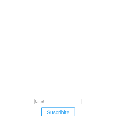
Suscribite
¡Muchas gracias por suscrirte!
Suscribite